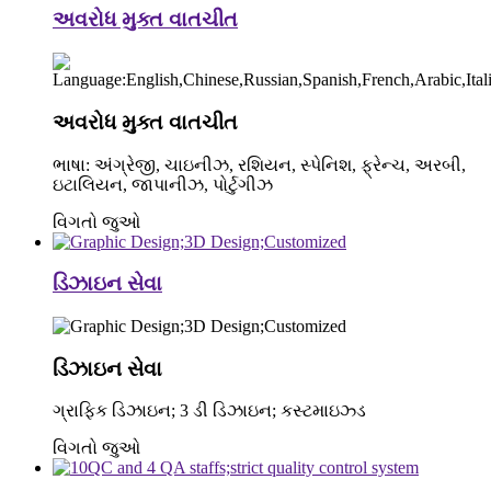
અવરોધ મુક્ત વાતચીત
અવરોધ મુક્ત વાતચીત
ભાષા: અંગ્રેજી, ચાઇનીઝ, રશિયન, સ્પેનિશ, ફ્રેન્ચ, અરબી,
ઇટાલિયન, જાપાનીઝ, પોર્ટુગીઝ
વિગતો જુઓ
ડિઝાઇન સેવા
ડિઝાઇન સેવા
ગ્રાફિક ડિઝાઇન; 3 ડી ડિઝાઇન; કસ્ટમાઇઝ્ડ
વિગતો જુઓ