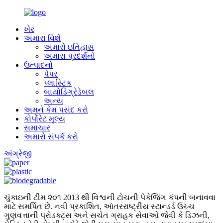
ખેર
અમારા વિશે
અમારો ઇતિહાસ
અમારા પ્રદર્શનો
ઉત્પાદનો
પેપર
પ્લાસ્ટિક
બાયોડિગ્રેડેબલ
અન્ય
અમને કેમ પસંદ કરો
કોર્પોરેટ મૂલ્ય
સમાચાર
અમારો સંપર્ક કરો
અંગ્રેજી
ચુંકાઇની ટીમ ૨૦૧ 2013 થી વિશ્વની ટોચની પેકેજિંગ કંપની બનાવવા
માટે સમર્પિત છે. નવી પ્રકાશિત, આંતરરાષ્ટ્રીય સ્ટાન્ડર્ડ ઉચ્ચ
ગુણવત્તાની પ્રોડક્ટ્સ અને સચેત ગ્રાહક સેવાઓ જેવી કે ડિઝની,