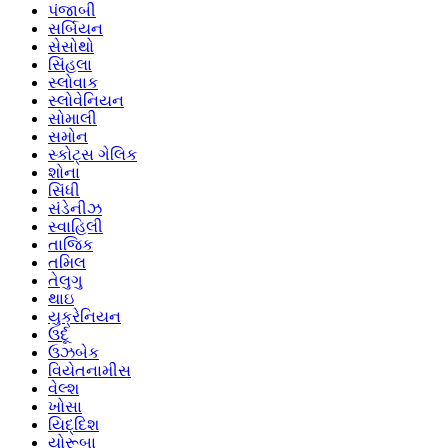
પંજાબી
સર્બિયન
સેસોથો
સિંહલા
સ્લોવાક
સ્લોવેનિયન
સોમાલી
સમોન
સ્કોટ્સ ગેલિક
શોના
સિંધી
સંડેનીઝ
સ્વાહિલી
તાજિક
તમિલ
તેલુગુ
થાઇ
યુક્રેનિયન
ઉર્દૂ
ઉઝબેક
વિયેતનામીસ
વેલ્શ
ખોસા
યિદ્દિશ
યોરૂબા