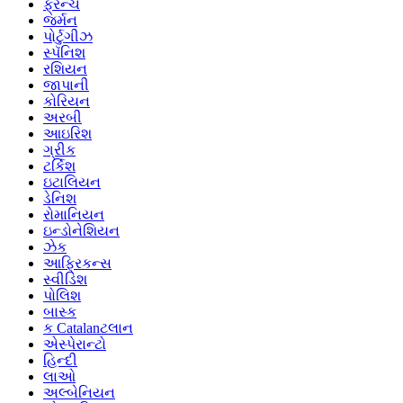
ફ્રેન્ચ
જર્મન
પોર્ટુગીઝ
સ્પૅનિશ
રશિયન
જાપાની
કોરિયન
અરબી
આઇરિશ
ગ્રીક
ટર્કિશ
ઇટાલિયન
ડેનિશ
રોમાનિયન
ઇન્ડોનેશિયન
ઝેક
આફ્રિકન્સ
સ્વીડિશ
પોલિશ
બાસ્ક
ક Catalanટલાન
એસ્પેરાન્ટો
હિન્દી
લાઓ
અલ્બેનિયન