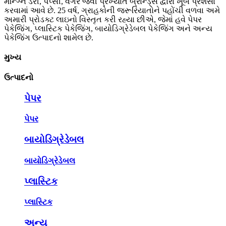
મેન્ગ્નિ ડેરી, પેપ્સી, વગેરે જેવી પ્રખ્યાત બ્રાન્ડ્સ દ્વારા ખૂબ પ્રશંસા
કરવામાં આવે છે. 25 વર્ષ, ગ્રાહકોની જરૂરિયાતોને પહોંચી વળવા અમે
અમારી પ્રોડક્ટ લાઇનો વિસ્તૃત કરી રહ્યા છીએ, જેમાં હવે પેપર
પેકેજિંગ, પ્લાસ્ટિક પેકેજિંગ, બાયોડિગ્રેડેબલ પેકેજિંગ અને અન્ય
પેકેજિંગ ઉત્પાદનો શામેલ છે.
મુખ્ય
ઉત્પાદનો
પેપર
પેપર
બાયોડિગ્રેડેબલ
બાયોડિગ્રેડેબલ
પ્લાસ્ટિક
પ્લાસ્ટિક
અન્ય