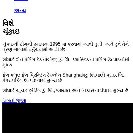
અન્ય
વિશે
ચૂંકાઇ
ચુંકાઇની ટીમની સ્થાપના 1995 માં કરવામાં આવી હતી, અને હવે તેને
ત્રણ ભાગોમાં વહેંચવામાં આવી છે:
શાંઘાઈ શેન પેકિંગ ટેકનોલોજી કું. લિ., પ્લાસ્ટિકના પેકિંગ ઉત્પાદનોમાં
મુખ્ય
ફેંગ ક્યુઇ ફેંગ પ્રિન્ટિંગ ટેક્નોલ Shanghaiજી (શાંઘાઈ) પ્રાઇ, લિ.
પેપર પેકિંગ ઉત્પાદનોમાં મુખ્ય છે
શાંઘાઈ ચૂંકાઇ ટ્રેડિંગ કું. લિ., આયાત અને નિકાસના ધંધામાં મુખ્ય છે
વિગતો જુઓ