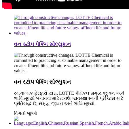
વન સ્ટોપ પેકિંગ સોલ્યુશન
વન સ્ટોપ પેકિંગ સોલ્યુશન
રચનાત્મક ફેરફારો દ્વારા, LOTTE કેમિકલ સમૃદ્ધ જીવન અને
ભાવિ મૂલ્યો બનાવવા માટે ટકાઉ વ્યવસ્થાપનની પ્રેક્ટિસ માટે
પ્રતિબદ્ધ છે. સમૃદ્ધ જીવન અને ભાવિ મૂલ્યો.
વિગતો જુઓ