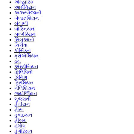
એમ્હારિક
આર્મેનિયન
અઝરબૈજાની
બેલારુશિયન
બંગાળી
બોસ્નિયન
બલ્ગેરિયન
સિબુઆનો
ચિચેવા
કોર્સિકન
ક્રોએશિયન
ડચ
એસ્ટોનિયન
ફિલિપિનો
ફિનિશ
ફ્રિશિયન
ગેલિશિયન
જ્યોર્જિયન
ગુજરાતી
હૈતીયન
હૌસા
હવાઇયન
હીબ્રુ
હમોંગ
હંગેરિયન