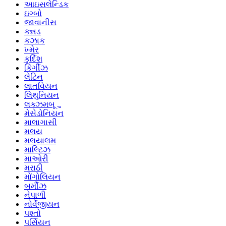
આઇસલેન્ડિક
ઇગ્બો
જાવાનીસ
કન્નડ
કઝાક
ખ્મેર
કુર્દિશ
કિર્ગીઝ
લેટિન
લાતવિયન
લિથુનિયન
લક્ઝમબૂ ..
મેસેડોનિયન
માલાગાસી
મલય
મલયાલમ
માલ્ટિઝ
માઓરી
મરાઠી
મોંગોલિયન
બર્મીઝ
નેપાળી
નોર્વેજીયન
પશ્તો
પર્સિયન