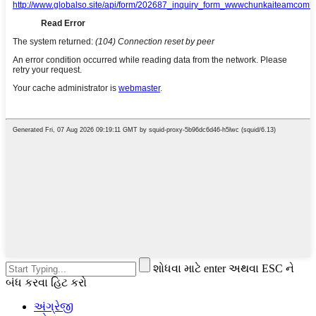
શોધવા માટે enter અથવા ESC ને
બંધ કરવા હિટ કરો
અંગ્રેજી