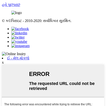
હવે પૂછપરછ
© ક©પિરાઇટ - 2010-2020: સર્વાધિકાર સુરક્ષિત.
ઈ - મેલ મોકલો
x