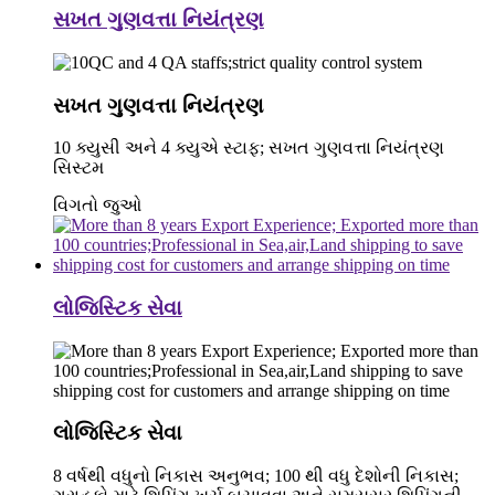
સખત ગુણવત્તા નિયંત્રણ
સખત ગુણવત્તા નિયંત્રણ
10 ક્યુસી અને 4 ક્યુએ સ્ટાફ; સખત ગુણવત્તા નિયંત્રણ
સિસ્ટમ
વિગતો જુઓ
લોજિસ્ટિક સેવા
લોજિસ્ટિક સેવા
8 વર્ષથી વધુનો નિકાસ અનુભવ; 100 થી વધુ દેશોની નિકાસ;