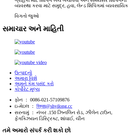
ગ્રાહકો માટે શિપિંગ ખર્ચ બચાવવા અને સમયસર શિપિંગની
વ્યવસ્થા કરવા માટે સમુદ્ર, હવા, લેન્ડ શિપિંગમાં વ્યવસાયિક
વિગતો જુઓ
સમાચાર અને માહિતી
ઉત્પાદનો
અમારા વિશે
અમને કેમ પસંદ કરો
કોર્પોરેટ મૂલ્ય
ફોન ：
0086-021-57109876
ઇ-મેઇલ ：
বিক্রয়@shyilong.cc
સરનામું ：
નંબર .150 ઝિનલિન રોડ, ઝીલેન ટાઉન,
ફેંગક્ઝિયન ડિસ્ટ્રિક્ટ, શાંઘાઈ, ચીન
તમે અમારો સંપર્ક કરી શકો છો