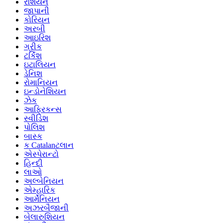
રશિયન
જાપાની
કોરિયન
અરબી
આઇરિશ
ગ્રીક
ટર્કિશ
ઇટાલિયન
ડેનિશ
રોમાનિયન
ઇન્ડોનેશિયન
ઝેક
આફ્રિકન્સ
સ્વીડિશ
પોલિશ
બાસ્ક
ક Catalanટલાન
એસ્પેરાન્ટો
હિન્દી
લાઓ
અલ્બેનિયન
એમ્હારિક
આર્મેનિયન
અઝરબૈજાની
બેલારુશિયન