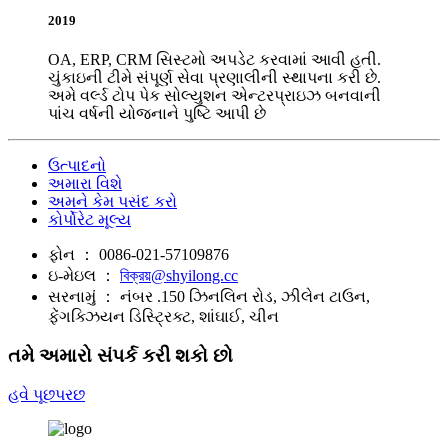
2019
OA, ERP, CRM સિસ્ટમો અપડેટ કરવામાં આવી હતી.
ચુંકાઇની ટીમે સંપૂર્ણ સેવા પ્રણાલીની સ્થાપના કરી છે.
અમે વર્લ્ડ ટોપ પેક સોલ્યુશન એન્ટરપ્રાઇઝ બનવાની
પાંચ વર્ષની યોજનાને પુષ્ટિ આપી છે
ઉત્પાદનો
અમારા વિશે
અમને કેમ પસંદ કરો
કોર્પોરેટ મૂલ્ય
ફોન ：
0086-021-57109876
ઇ-મેઇલ ：
বিক্রয়@shyilong.cc
સરનામું ：
નંબર .150 ઝિનલિન રોડ, ઝીલેન ટાઉન,
ફેંગક્ઝિયન ડિસ્ટ્રિક્ટ, શાંઘાઈ, ચીન
તમે અમારો સંપર્ક કરી શકો છો
હવે પૂછપરછ