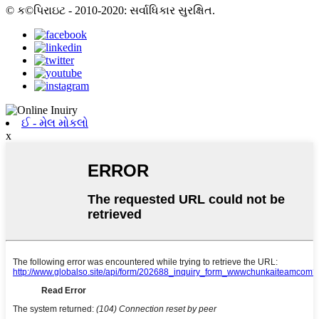
© ક©પિરાઇટ - 2010-2020: સર્વાધિકાર સુરક્ષિત.
ઈ - મેલ મોકલો
x