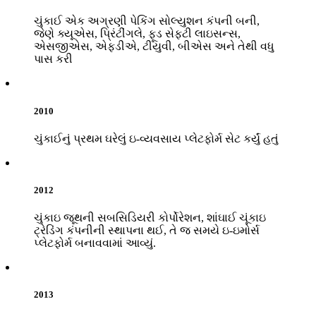
ચુંકાઈ એક અગ્રણી પેકિંગ સોલ્યુશન કંપની બની,
જેણે ક્યૂએસ, પ્રિંટીંગલે, ફૂડ સેફ્ટી લાઇસન્સ,
એસજીએસ, એફડીએ, ટીયુવી, બીએસ અને તેથી વધુ
પાસ કરી
2010
ચુંકાઈનું પ્રથમ ઘરેલું ઇ-વ્યવસાય પ્લેટફોર્મ સેટ કર્યું હતું
2012
ચુંકાઇ જૂથની સબસિડિયરી કોર્પોરેશન, શાંઘાઈ ચૂંકાઇ
ટ્રેડિંગ કંપનીની સ્થાપના થઈ, તે જ સમયે ઇ-ઇમોર્સ
પ્લેટફોર્મ બનાવવામાં આવ્યું.
2013