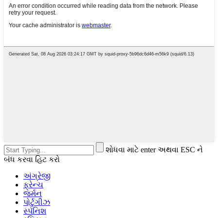
શોધવા માટે enter અથવા ESC ને
બંધ કરવા હિટ કરો
અંગ્રેજી
ફ્રેન્ચ
જર્મન
પોર્ટુગીઝ
સ્પૅનિશ