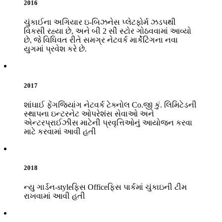
2016
ચુંકાઈના અગિયાર ઇ-બિઝનેસ પ્લેટફોર્મ ઝડપથી
વિકસી રહ્યા છે, અને બી 2 સી સ્ટોર ગોઠવવામાં આવ્યો
છે, જે વિધિવત રીતે સમગ્ર નેટવર્ક માર્કેટિંગના નવા
યુગમાં પ્રવેશ કરે છે.
2017
શાંઘાઈ ફેંગજિયાંગ નેટવર્ક ટેક્નોલ Co.જી કું. લિમિટેડની
સ્થાપના ઇન્ટરનેટ ઓપરેશંસ સેવાઓ અને
એન્ટરપ્રાઈઝીસ માટેની પ્રવૃત્તિઓનું આયોજન કરવા
માટે કરવામાં આવી હતી
2018
ન્યુ ગાર્ડન-styleફિસ Officeફિસ પાર્કમાં ચુંકાઇની ટીમ
રાખવામાં આવી હતી