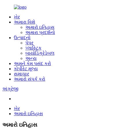
ખેર
અમારા વિશે
અમારો ઇતિહાસ
અમારા પ્રદર્શનો
ઉત્પાદનો
પેપર
પ્લાસ્ટિક
બાયોડિગ્રેડેબલ
અન્ય
અમને કેમ પસંદ કરો
કોર્પોરેટ મૂલ્ય
સમાચાર
અમારો સંપર્ક કરો
અંગ્રેજી
ખેર
અમારો ઇતિહાસ
અમારો ઇતિહાસ