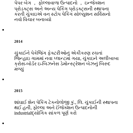
પેપર બેગ ， ફોલ્લાવાળા ઉત્પાદનો ， ઇન્જેક્શન
પ્રોડક્ટ્સ અને અન્ય પેકિંગ પ્રોડક્ટ્સની સ્થાપના
કરતી ચુંકાઇએ વન સ્ટોપ પેકિંગ સોલ્યુશન સર્વિસનો
નવો વિચાર બનાવ્યો
2014
ચુંકાઈને પેકેજિંગ ફેક્ટરીઓનું એકીકરણ રચતાં
જિન્હાઇ ગામમાં નવા પ્લાન્ટમાં ગયા, ચુંકાઇને અલીબાબા
ક્રોસ-બોર્ડર ઇ-બિઝનેસ ડેમોન્સ્ટ્રેશન બેઝનું બિરુદ
મળ્યું
2015
શાંઘાઈ શેન પેકિંગ ટેકનોલોજી કું., લિ. ચુંકાઈની સ્થાપના
થઈ હતી, ફોલ્લા અને ઈંજેક્શન ઉત્પાદનોની
industrialદ્યોગિક સાંકળ પૂર્ણ કરો