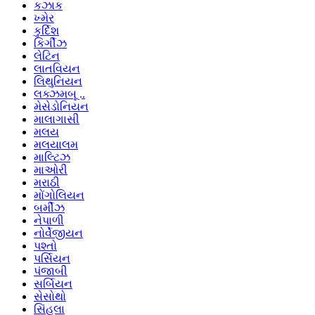
કઝાક
ખ્મેર
કુર્દિશ
કિર્ગીઝ
લેટિન
લાતવિયન
લિથુનિયન
લક્ઝમબૂ ..
મેસેડોનિયન
માલાગાસી
મલય
મલયાલમ
માલ્ટિઝ
માઓરી
મરાઠી
મોંગોલિયન
બર્મીઝ
નેપાળી
નોર્વેજીયન
પશ્તો
પર્સિયન
પંજાબી
સર્બિયન
સેસોથો
સિંહલા