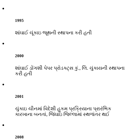
1995
શાંઘાઈ ચૂંકાઇ જૂથની સ્થાપના કરી હતી
2000
શાંઘાઈ ડોંગશી પેપર પ્રોડક્ટ્સ કું., લિ. ચુંકાયની સ્થાપના
કરી હતી
2001
ચુંકાઇ ચીનમાં વિદેશી હુકમ પ્રક્રિયાના પ્રારંભિક
કારખાના બનતાં, જિંઘાઇ જિલ્લામાં સ્થળાંતર થઈ
2008