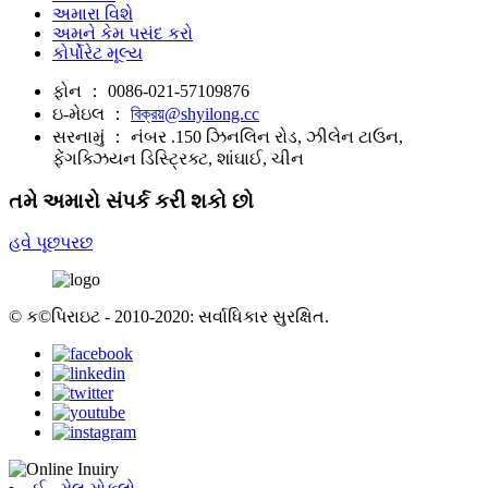
અમારા વિશે
અમને કેમ પસંદ કરો
કોર્પોરેટ મૂલ્ય
ફોન ：
0086-021-57109876
ઇ-મેઇલ ：
বিক্রয়@shyilong.cc
સરનામું ：
નંબર .150 ઝિનલિન રોડ, ઝીલેન ટાઉન,
ફેંગક્ઝિયન ડિસ્ટ્રિક્ટ, શાંઘાઈ, ચીન
તમે અમારો સંપર્ક કરી શકો છો
હવે પૂછપરછ
© ક©પિરાઇટ - 2010-2020: સર્વાધિકાર સુરક્ષિત.