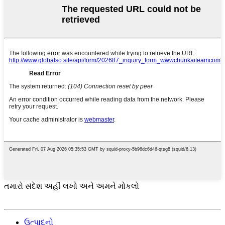
તમારો સંદેશ અહીં લખો અને અમને મોકલો
ઉત્પાદનો