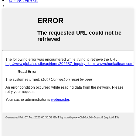
ઈ - મેલ મોકલો
x