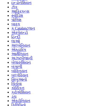
ઇન્ડોનેશિયન
ઝેક
આફ્રિકન્સ
સ્વીડિશ
પોલિશ
બાસ્ક
ક Catalanટલાન
એસ્પેરાન્ટો
હિન્દી
લાઓ
અલ્બેનિયન
એમ્હારિક
આર્મેનિયન
અઝરબૈજાની
બેલારુશિયન
બંગાળી
બોસ્નિયન
બલ્ગેરિયન
સિબુઆનો
ચિચેવા
કોર્સિકન
ક્રોએશિયન
ડચ
એસ્ટોનિયન
ફિલિપિનો