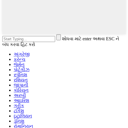
શોધવા માટે enter અથવા ESC ને
બંધ કરવા હિટ કરો
અંગ્રેજી
ફ્રેન્ચ
જર્મન
પોર્ટુગીઝ
સ્પૅનિશ
રશિયન
જાપાની
કોરિયન
અરબી
આઇરિશ
ગ્રીક
ટર્કિશ
ઇટાલિયન
ડેનિશ
રોમાનિયન