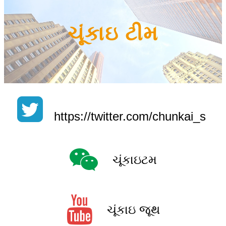
ચૂંકાઇ ટીમ
https://twitter.com/chunkai_s
ચૂંકાઇટમ
ચૂંકાઇ જૂથ