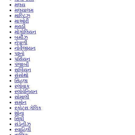
મલય
મલયાલમ
માલ્ટિઝ
માઓરી
મરાઠી
મોંગોલિયન
બર્મીઝ
નેપાળી
નોર્વેજીયન
પશ્તો
પર્સિયન
પંજાબી
સર્બિયન
સેસોથો
સિંહલા
સ્લોવાક
સ્લોવેનિયન
સોમાલી
સમોન
સ્કોટ્સ ગેલિક
શોના
સિંધી
સંડેનીઝ
સ્વાહિલી
તાજિક