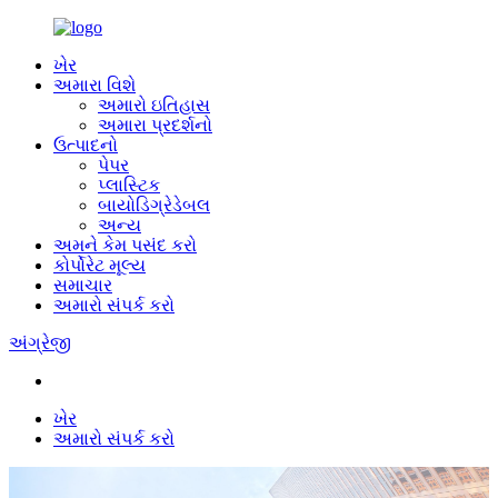
ખેર
અમારા વિશે
અમારો ઇતિહાસ
અમારા પ્રદર્શનો
ઉત્પાદનો
પેપર
પ્લાસ્ટિક
બાયોડિગ્રેડેબલ
અન્ય
અમને કેમ પસંદ કરો
કોર્પોરેટ મૂલ્ય
સમાચાર
અમારો સંપર્ક કરો
અંગ્રેજી
ખેર
અમારો સંપર્ક કરો