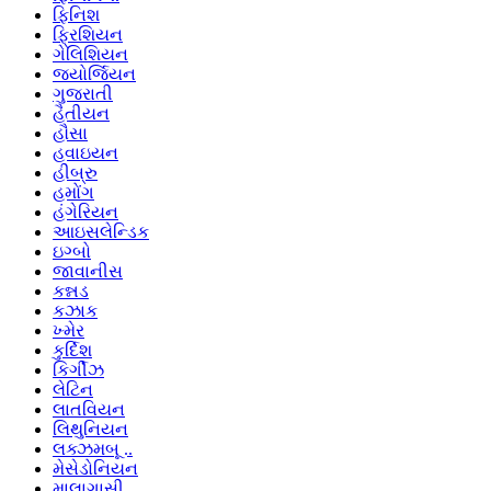
ફિનિશ
ફ્રિશિયન
ગેલિશિયન
જ્યોર્જિયન
ગુજરાતી
હૈતીયન
હૌસા
હવાઇયન
હીબ્રુ
હમોંગ
હંગેરિયન
આઇસલેન્ડિક
ઇગ્બો
જાવાનીસ
કન્નડ
કઝાક
ખ્મેર
કુર્દિશ
કિર્ગીઝ
લેટિન
લાતવિયન
લિથુનિયન
લક્ઝમબૂ ..
મેસેડોનિયન
માલાગાસી